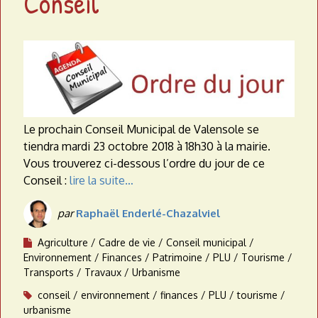
Conseil
a
t
e
a
u
Le prochain Conseil Municipal de Valensole se
tiendra mardi 23 octobre 2018 à 18h30 à la mairie.
Vous trouverez ci-dessous l’ordre du jour de ce
Conseil :
lire la suite…
par
Raphaël Enderlé-Chazalviel
Agriculture
Cadre de vie
Conseil municipal
Environnement
Finances
Patrimoine
PLU
Tourisme
Transports
Travaux
Urbanisme
conseil
environnement
finances
PLU
tourisme
urbanisme