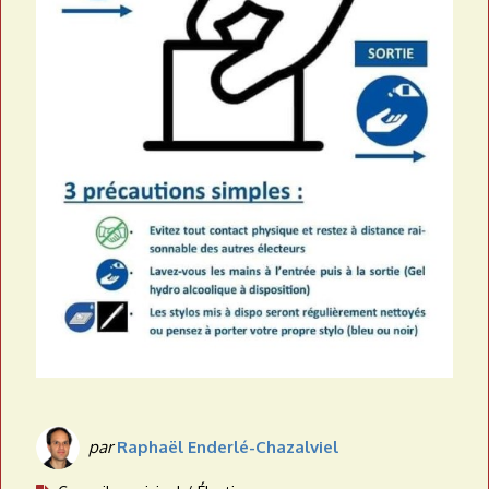
par
Raphaël Enderlé-Chazalviel