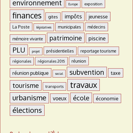
environnement
exposition
Europe
finances
impôts
jeunesse
gites
La Poste
municipales
médecins
législatives
patrimoine
piscine
mémoire vivante
PLU
présidentielles
reportage tourisme
projet
réunion
régionales
régionales 2015
subvention
réunion publique
taxe
social
travaux
tourisme
transports
urbanisme
école
voeux
économie
élections