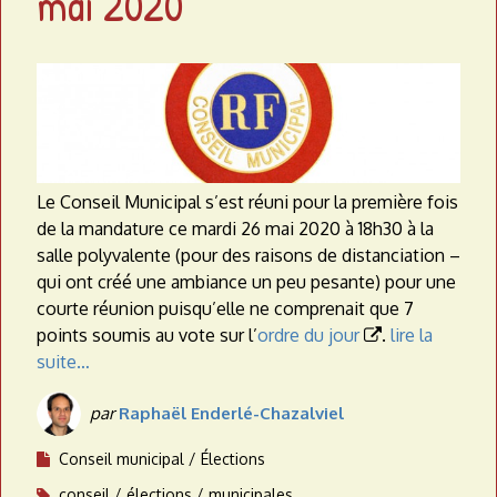
mai 2020
a
t
e
a
u
Le Conseil Municipal s’est réuni pour la première fois
de la mandature ce mardi 26 mai 2020 à 18h30 à la
salle polyvalente (pour des raisons de distanciation –
qui ont créé une ambiance un peu pesante) pour une
courte réunion puisqu’elle ne comprenait que 7
points soumis au vote sur l’
ordre du jour
.
lire la

suite…
par
Raphaël Enderlé-Chazalviel
Conseil municipal
Élections
conseil
élections
municipales