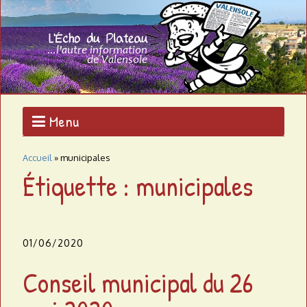
Aller
au
L
contenu
L'AUTRE
principal
INFORMATION
'
DE
VALENSOLE
É
c
Menu
h
Accueil
»
municipales
o
Étiquette : municipales
d
u
01/06/2020
p
Conseil municipal du 26
l