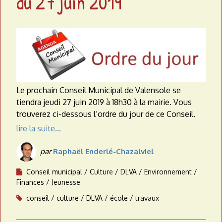
du 27 juin 2019
a
t
e
a
u
Le prochain Conseil Municipal de Valensole se
tiendra jeudi 27 juin 2019 à 18h30 à la mairie.
Vous
trouverez ci-dessous l’ordre du jour de ce Conseil.
lire la suite…
par
Raphaël Enderlé-Chazalviel
Conseil municipal
Culture
DLVA
Environnement
Finances
Jeunesse
conseil
culture
DLVA
école
travaux