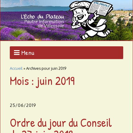
Aller
au
L
contenu
L'AUTRE
principal
INFORMATION
'
DE
VALENSOLE
É
c
Menu
h
Accueil
»
Archives pour juin 2019
o
Mois : juin 2019
d
u
25/06/2019
p
Ordre du jour du Conseil
l