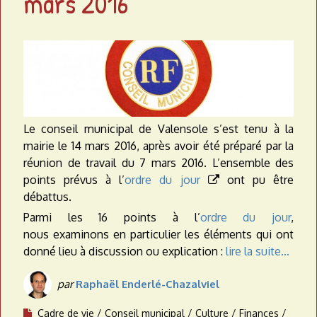
mars 2016
a
t
e
a
u
Le conseil municipal de Valensole s’est tenu à la
mairie le 14 mars 2016, après avoir été préparé par la
réunion de travail du 7 mars 2016. L’ensemble des
points prévus à l’
ordre du jour
ont pu être

débattus.
Parmi les 16 points à l’
ordre du jour
,
nous examinons en particulier les éléments qui ont
donné lieu à discussion ou explication :
lire la suite…
par
Raphaël Enderlé-Chazalviel
Cadre de vie
Conseil municipal
Culture
Finances