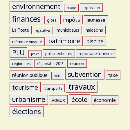
environnement
exposition
Europe
finances
impôts
jeunesse
gites
La Poste
municipales
médecins
législatives
patrimoine
piscine
mémoire vivante
PLU
présidentielles
reportage tourisme
projet
réunion
régionales
régionales 2015
subvention
réunion publique
taxe
social
travaux
tourisme
transports
urbanisme
école
voeux
économie
élections