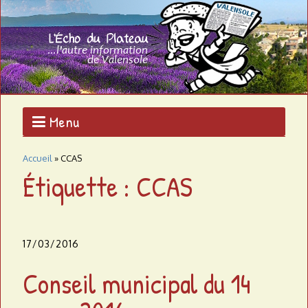
Aller
au
L
contenu
L'AUTRE
principal
INFORMATION
'
DE
VALENSOLE
É
c
Menu
h
Accueil
»
CCAS
o
Étiquette : CCAS
d
u
17/03/2016
p
Conseil municipal du 14
l