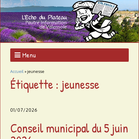
Aller
au
L
contenu
L'AUTRE
principal
INFORMATION
'
DE
VALENSOLE
É
c
Menu
h
Accueil
»
jeunesse
o
Étiquette : jeunesse
d
u
01/07/2026
p
Conseil municipal du 5 juin
l