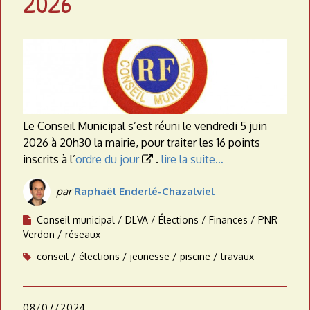
2026
a
t
e
a
u
Le Conseil Municipal s’est réuni le vendredi 5 juin
2026 à 20h30 la mairie, pour traiter les 16 points
inscrits à l’
ordre du jour
.
lire la suite…

par
Raphaël Enderlé-Chazalviel
Conseil municipal
DLVA
Élections
Finances
PNR
Verdon
réseaux
conseil
élections
jeunesse
piscine
travaux
08/07/2024