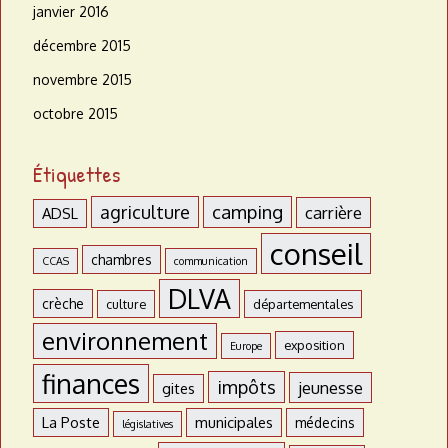
janvier 2016
décembre 2015
novembre 2015
octobre 2015
Étiquettes
agriculture
camping
carrière
ADSL
conseil
chambres
CCAS
communication
DLVA
crèche
culture
départementales
environnement
exposition
Europe
finances
impôts
jeunesse
gites
La Poste
municipales
médecins
législatives