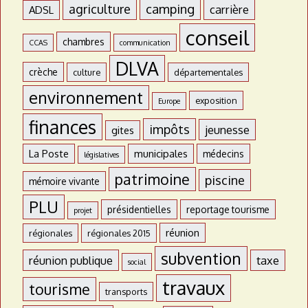
agriculture
camping
carrière
ADSL
conseil
chambres
CCAS
communication
DLVA
crèche
culture
départementales
environnement
exposition
Europe
finances
impôts
jeunesse
gites
La Poste
municipales
médecins
législatives
patrimoine
piscine
mémoire vivante
PLU
présidentielles
reportage tourisme
projet
réunion
régionales
régionales 2015
subvention
réunion publique
taxe
social
travaux
tourisme
transports