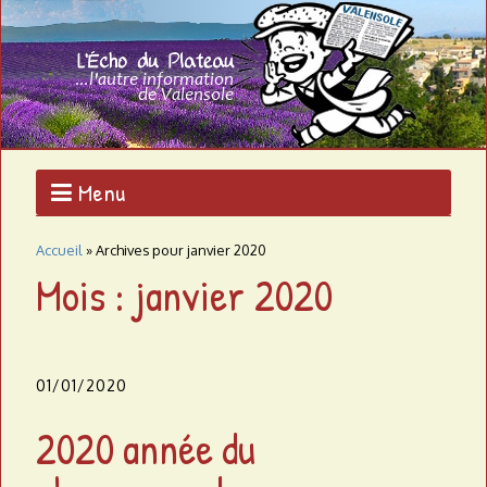
Aller
au
L
contenu
L'AUTRE
principal
INFORMATION
'
DE
VALENSOLE
É
c
Menu
h
Accueil
»
Archives pour janvier 2020
o
Mois : janvier 2020
d
u
01/01/2020
p
2020 année du
l