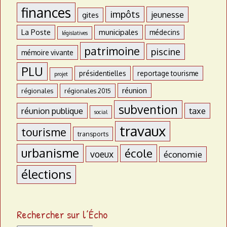
finances
impôts
jeunesse
gites
La Poste
municipales
médecins
législatives
patrimoine
piscine
mémoire vivante
PLU
présidentielles
reportage tourisme
projet
réunion
régionales
régionales 2015
subvention
réunion publique
taxe
social
travaux
tourisme
transports
urbanisme
école
voeux
économie
élections
Rechercher sur l’Écho