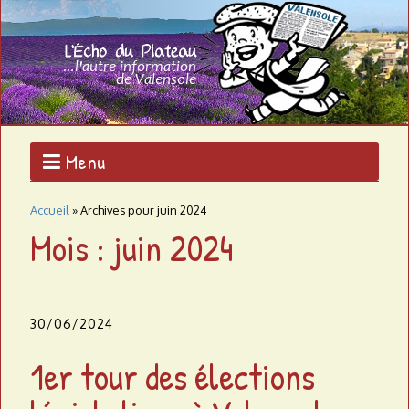
Aller
au
L
contenu
L'AUTRE
principal
INFORMATION
'
DE
VALENSOLE
É
c
Menu
h
Accueil
»
Archives pour juin 2024
o
Mois : juin 2024
d
u
30/06/2024
p
1er tour des élections
l