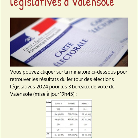
législatives à Valensole
a
t
e
a
u
Vous pouvez cliquer sur la miniature ci-dessous pour
retrouver les résultats du 1er tour des élections
législatives 2024 pour les 3 bureaux de vote de
Valensole (mise à jour 19h45) :