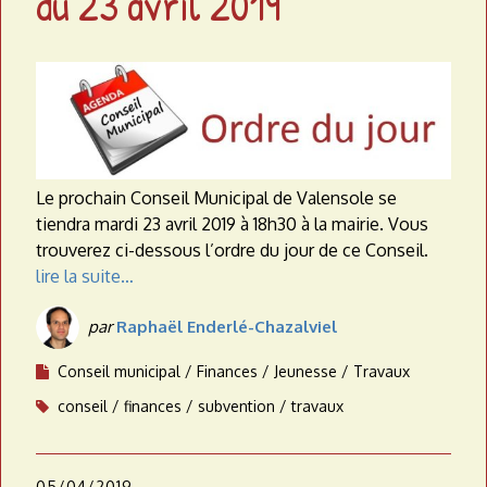
du 23 avril 2019
a
t
e
a
u
Le prochain Conseil Municipal de Valensole se
tiendra mardi 23 avril 2019 à 18h30 à la mairie. Vous
trouverez ci-dessous l’ordre du jour de ce Conseil.
lire la suite…
par
Raphaël Enderlé-Chazalviel
Conseil municipal
Finances
Jeunesse
Travaux
conseil
finances
subvention
travaux
05/04/2019