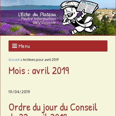
Aller
au
L
contenu
L'AUTRE
principal
INFORMATION
'
DE
VALENSOLE
É
c
Menu
h
Accueil
»
Archives pour avril 2019
o
Mois : avril 2019
d
u
19/04/2019
p
Ordre du jour du Conseil
l