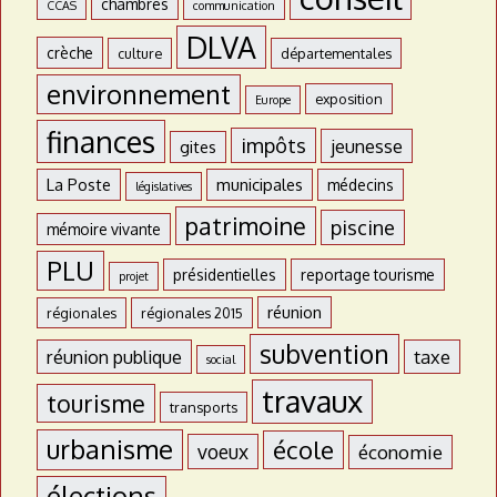
chambres
CCAS
communication
DLVA
crèche
culture
départementales
environnement
exposition
Europe
finances
impôts
jeunesse
gites
La Poste
municipales
médecins
législatives
patrimoine
piscine
mémoire vivante
PLU
présidentielles
reportage tourisme
projet
réunion
régionales
régionales 2015
subvention
réunion publique
taxe
social
travaux
tourisme
transports
urbanisme
école
voeux
économie
élections