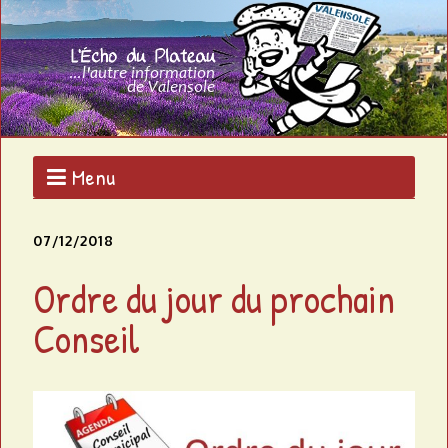
Aller
au
L
contenu
L'AUTRE
principal
INFORMATION
'
DE
VALENSOLE
É
c
Menu
h
07/12/2018
o
Ordre du jour du prochain
d
Conseil
u
p
l