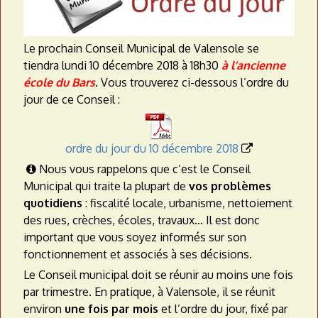
a
t
Le prochain Conseil Municipal de Valensole se
e
tiendra lundi 10 décembre 2018 à 18h30
à l’ancienne
école du Bars
. Vous trouverez ci-dessous l’ordre du
a
jour de ce Conseil :
u
ordre du jour du 10 décembre 2018

Nous vous rappelons que c’est le Conseil

Municipal qui traite la plupart de
vos problèmes
quotidiens
: fiscalité locale, urbanisme, nettoiement
des rues, crèches, écoles, travaux… Il est donc
important que vous soyez informés sur son
fonctionnement et associés à ses décisions.
Le Conseil municipal doit se réunir au moins une fois
par trimestre. En pratique, à Valensole, il se réunit
environ
une fois par mois
et l’ordre du jour, fixé par