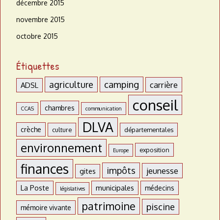
décembre 2015
novembre 2015
octobre 2015
Étiquettes
agriculture
camping
carrière
ADSL
conseil
chambres
CCAS
communication
DLVA
crèche
culture
départementales
environnement
exposition
Europe
finances
impôts
jeunesse
gites
La Poste
municipales
médecins
législatives
patrimoine
piscine
mémoire vivante