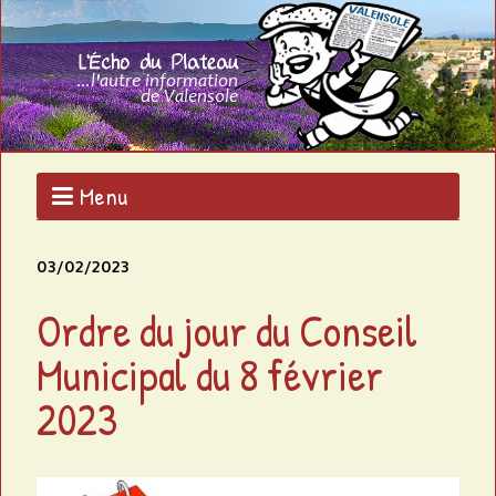
Aller
au
L
contenu
L'AUTRE
principal
INFORMATION
'
DE
VALENSOLE
É
c
Menu
h
03/02/2023
o
Ordre du jour du Conseil
d
Municipal du 8 février
u
2023
p
l