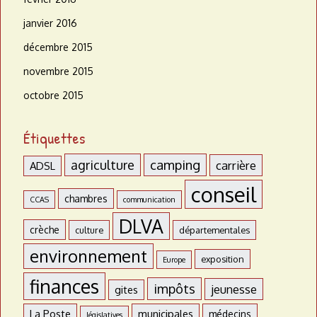
janvier 2016
décembre 2015
novembre 2015
octobre 2015
Étiquettes
agriculture
camping
carrière
ADSL
conseil
chambres
CCAS
communication
DLVA
crèche
culture
départementales
environnement
exposition
Europe
finances
impôts
jeunesse
gites
La Poste
municipales
médecins
législatives