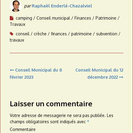
par
Raphaël Enderlé-Chazalviel
camping
Conseil municipal
Finances
Patrimoine
Travaux
conseil
crèche
finances
patrimoine
subvention
travaux
Navigation
Conseil Municipal du 8
Conseil Municipal du 12
de
février 2023
décembre 2022
l’article
Laisser un commentaire
Votre adresse de messagerie ne sera pas publiée.
Les
champs obligatoires sont indiqués avec
*
Commentaire