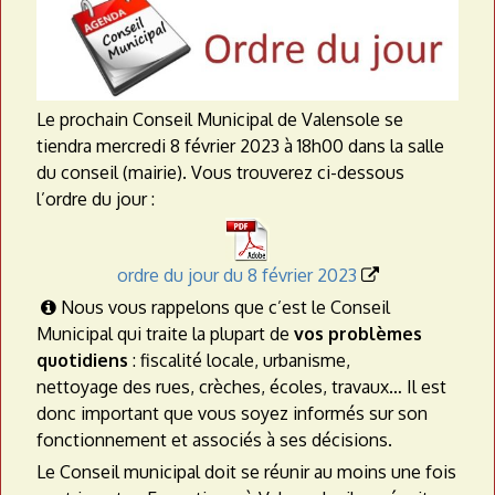
a
t
e
Le prochain Conseil Municipal de Valensole se
a
tiendra mercredi 8 février 2023 à 18h00 dans la salle
du conseil (mairie). Vous trouverez ci-dessous
u
l’ordre du jour :
ordre du jour du 8 février 2023

Nous vous rappelons que c’est le Conseil

Municipal qui traite la plupart de
vos problèmes
quotidiens
: fiscalité locale, urbanisme,
nettoyage
des rues, crèches, écoles, travaux… Il est
donc important que vous soyez informés sur son
fonctionnement et associés à ses décisions.
Le Conseil municipal doit se réunir au moins une fois