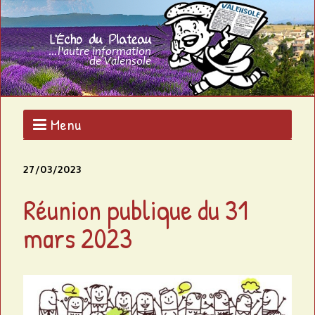
Aller
au
L
contenu
L'AUTRE
principal
INFORMATION
'
DE
VALENSOLE
É
c
Menu
h
27/03/2023
o
Réunion publique du 31
d
mars 2023
u
p
l