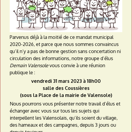
a
t
e
a
Parvenus déjà à la moitié de ce mandat municipal
2020-2026, et parce que nous sommes convaincus
u
qu’il n’y a pas de bonne gestion sans concertation ni
circulation des informations, notre groupe d’élus
Demain Valensole
vous convie à une réunion
publique le :
vendredi 31 mars 2023 à 18h00
salle des Coussières
(sous la Place de la mairie de Valensole)
Nous pourrons vous présenter notre travail d’élus et
échanger avec vous sur tous les sujets qui
interpellent les Valensolais, qu’ils soient du village,
des hameaux et des campagnes, depuis 3 jours ou
depuis toujours…