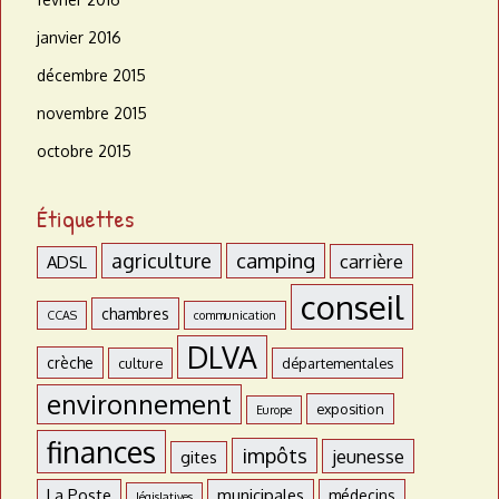
janvier 2016
décembre 2015
novembre 2015
octobre 2015
Étiquettes
agriculture
camping
carrière
ADSL
conseil
chambres
CCAS
communication
DLVA
crèche
culture
départementales
environnement
exposition
Europe
finances
impôts
jeunesse
gites
La Poste
municipales
médecins
législatives