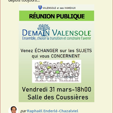
par
Raphaël Enderlé-Chazalviel